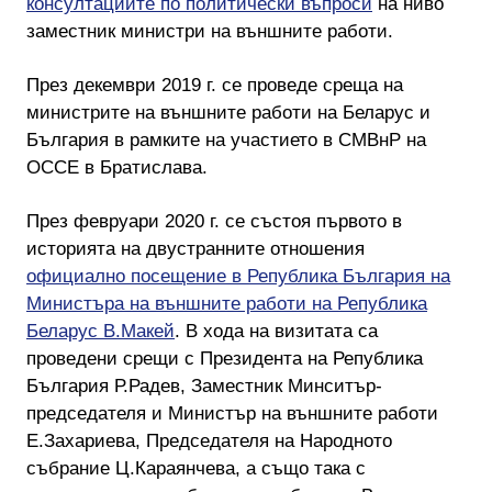
консултациите по политически въпроси
на ниво
заместник министри на външните работи.
През декември 2019 г. се проведе среща на
министрите на външните работи на Беларус и
България в рамките на участието в СМВнР на
ОССЕ в Братислава.
През февруари 2020 г. се състоя първото в
историята на двустранните отношения
официално посещение в Република България на
Министъра на външните работи на Република
Беларус В.Макей
. В хода на визитата са
проведени срещи с Президента на Република
България Р.Радев, Заместник Минситър-
председателя и Министър на външните работи
Е.Захариева, Председателя на Народното
събрание Ц.Караянчева, а също така с