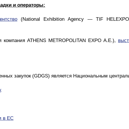
адки и операторы:
ентство
(National Exhibition Agency — TIF HELEXP
я компания ATHENS METROPOLITAN EXPO Α.Ε.),
выст
енных закупок (GDGS) является Национальным централь
к
и в ЕС