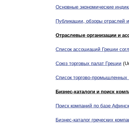
Основные экономические индик
Публикации, обзоры отраслей 
Отраслевые организации и ас
Список ассоциаций Греции сог
Союз торговых палат Греции
(Un
Список торгово-промышленных 
Бизнес-каталоги и поиск комп
Поиск компаний по базе Афинс
Бизнес-каталог греческих комп