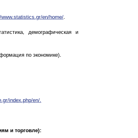
//www.statistics.gr/en/home/
.
атистика, демографическая и
формация по экономике).
.gr/index.php/en/.
иям и торговле):