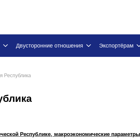
Двусторонние отношения
Экспортёрам
я Республика
ублика
еческой Республике, макроэкономические параметры