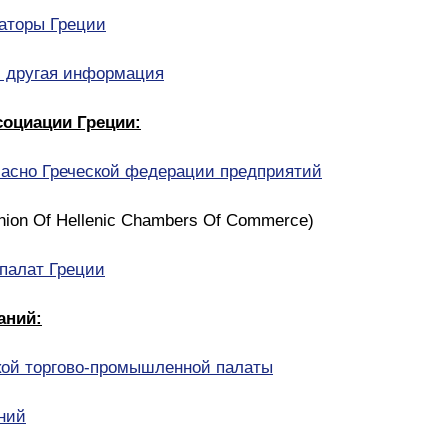
аторы Греции
и другая информация
социации Греции:
ласно Греческой федерации предприятий
ion Of Hellenic Chambers Of Commerce)
палат Греции
аний:
кой торгово-промышленной палаты
аний